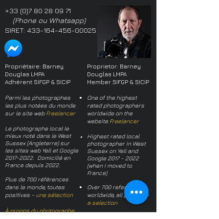
+33 (0)7 80 28 09 71
(Phone ou Whatsapp)
SIRET:
433-164-456-00025
Propriétaire: Barney
Proprietor: Barney
Douglas LMPA
Douglas LMPA
Adhérent SIFGP & SICIP
Member SIFGP & SICIP
Parmi les photographes
One of the highest
les plus notées du monde
rated photographers
sur le site web
Freelancer
worldwide on the
website
Freelancer
Le photographe local le
mieux noté dans le West
Highest rated local
Sussex (Angleterre) sur
photographer in West
les sites web Yell et Google
Sussex on Yell and
2017-2022
. Domicilié en
Google
2017 - 2022
France depuis 2022.
(when I moved to
France)
Plus de 700 références
dans le monde, toutes
Over 700 references
positives -
une sélection
worldwide, all positive -
a selection
À propos du photographe
About the