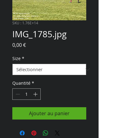
SKU : 1.76E+14
IMG_1785.jpg
Prix
0,00 €
Size
*
Quantité
*
Ajouter au panier