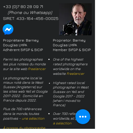
+33 (0)7 80 28 09 71
(Phone ou Whatsapp)
SIRET:
433-164-456-00025
Propriétaire: Barney
Proprietor: Barney
Douglas LMPA
Douglas LMPA
Adhérent SIFGP & SICIP
Member SIFGP & SICIP
Parmi les photographes
One of the highest
les plus notées du monde
rated photographers
sur le site web
Freelancer
worldwide on the
website
Freelancer
Le photographe local le
mieux noté dans le West
Highest rated local
Sussex (Angleterre) sur
photographer in West
les sites web Yell et Google
Sussex on Yell and
2017-2022
. Domicilié en
Google
2017 - 2022
France depuis 2022.
(when I moved to
France)
Plus de 700 références
dans le monde, toutes
Over 700 references
positives -
une sélection
worldwide, all positive -
a selection
À propos du photographe
About the