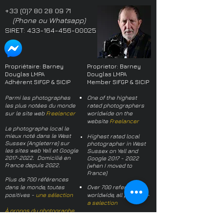
+33 (0)7 80 28 09 71
(Phone ou Whatsapp)
SIRET:
433-164-456-00025
Propriétaire: Barney
Proprietor: Barney
Douglas LMPA
Douglas LMPA
Adhérent SIFGP & SICIP
Member SIFGP & SICIP
Parmi les photographes
One of the highest
les plus notées du monde
rated photographers
sur le site web
Freelancer
worldwide on the
website
Freelancer
Le photographe local le
mieux noté dans le West
Highest rated local
Sussex (Angleterre) sur
photographer in West
les sites web Yell et Google
Sussex on Yell and
2017-2022
. Domicilié en
Google
2017 - 2022
France depuis 2022.
(when I moved to
France)
Plus de 700 références
dans le monde, toutes
Over 700 references
positives -
une sélection
worldwide, all positive -
a selection
À propos du photographe
About the