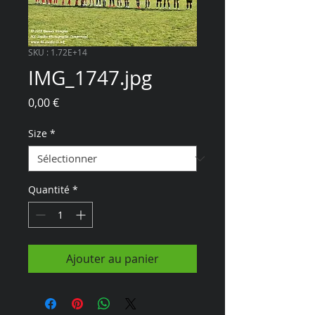
SKU : 1.72E+14
IMG_1747.jpg
Prix
0,00 €
Size
*
Quantité
*
Ajouter au panier