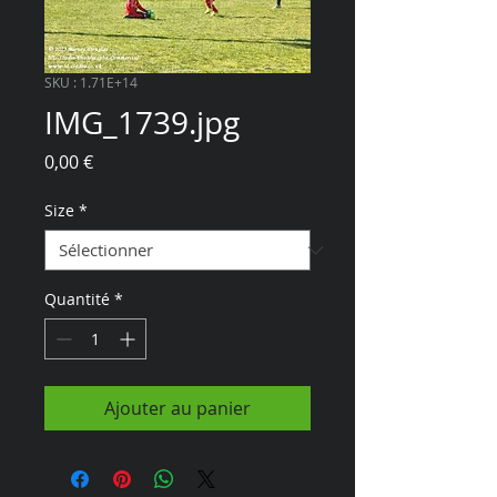
SKU : 1.71E+14
IMG_1739.jpg
Prix
0,00 €
Size
*
Quantité
*
Ajouter au panier