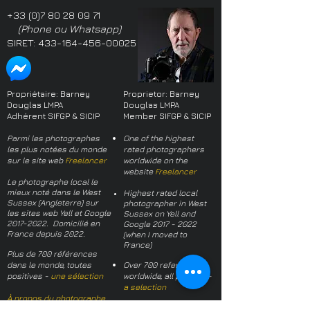
+33 (0)7 80 28 09 71
(Phone ou Whatsapp)
SIRET:
433-164-456-00025
Propriétaire: Barney
Proprietor: Barney
Douglas LMPA
Douglas LMPA
Adhérent SIFGP & SICIP
Member SIFGP & SICIP
Parmi les photographes
One of the highest
les plus notées du monde
rated photographers
sur le site web
Freelancer
worldwide on the
website
Freelancer
Le photographe local le
mieux noté dans le West
Highest rated local
Sussex (Angleterre) sur
photographer in West
les sites web Yell et Google
Sussex on Yell and
2017-2022
. Domicilié en
Google
2017 - 2022
France depuis 2022.
(when I moved to
France)
Plus de 700 références
dans le monde, toutes
Over 700 references
positives -
une sélection
worldwide, all positive -
a selection
À propos du photographe
About the