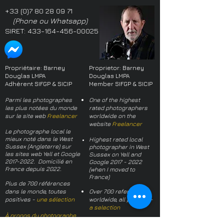
+33 (0)7 80 28 09 71
(Phone ou Whatsapp)
SIRET:
433-164-456-00025
Propriétaire: Barney
Proprietor: Barney
Douglas LMPA
Douglas LMPA
Adhérent SIFGP & SICIP
Member SIFGP & SICIP
Parmi les photographes
One of the highest
les plus notées du monde
rated photographers
sur le site web
Freelancer
worldwide on the
website
Freelancer
Le photographe local le
mieux noté dans le West
Highest rated local
Sussex (Angleterre) sur
photographer in West
les sites web Yell et Google
Sussex on Yell and
2017-2022
. Domicilié en
Google
2017 - 2022
France depuis 2022.
(when I moved to
France)
Plus de 700 références
dans le monde, toutes
Over 700 references
positives -
une sélection
worldwide, all positive -
a selection
À propos du photographe
About the