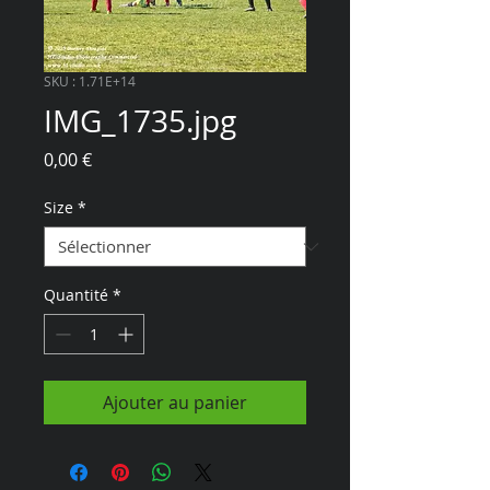
SKU : 1.71E+14
IMG_1735.jpg
Prix
0,00 €
Size
*
Quantité
*
Ajouter au panier