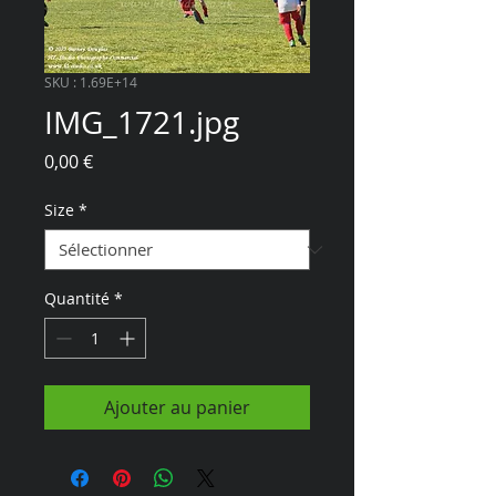
SKU : 1.69E+14
IMG_1721.jpg
Prix
0,00 €
Size
*
Quantité
*
Ajouter au panier