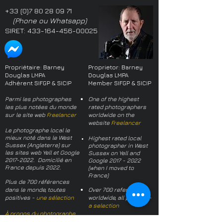
+33 (0)7 80 28 09 71
(Phone ou Whatsapp)
SIRET:
433-164-456-00025
Propriétaire: Barney
Proprietor: Barney
Douglas LMPA
Douglas LMPA
Adhérent SIFGP & SICIP
Member SIFGP & SICIP
Parmi les photographes
One of the highest
les plus notées du monde
rated photographers
sur le site web
Freelancer
worldwide on the
website
Freelancer
Le photographe local le
mieux noté dans le West
Highest rated local
Sussex (Angleterre) sur
photographer in West
les sites web Yell et Google
Sussex on Yell and
2017-2022
. Domicilié en
Google
2017 - 2022
France depuis 2022.
(when I moved to
France)
Plus de 700 références
dans le monde, toutes
Over 700 references
positives -
une sélection
worldwide, all positive -
a selection
À propos du photographe
About the