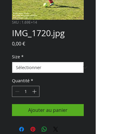
SKU : 1.69E+14
IMG_1720.jpg
Prix
0,00 €
Size
*
Quantité
*
Ajouter au panier