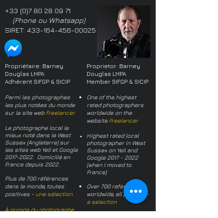
+33 (0)7 80 28 09 71
(Phone ou Whatsapp)
SIRET:
433-164-456-00025
Propriétaire: Barney
Proprietor: Barney
Douglas LMPA
Douglas LMPA
Adhérent SIFGP & SICIP
Member SIFGP & SICIP
Parmi les photographes
One of the highest
les plus notées du monde
rated photographers
sur le site web
Freelancer
worldwide on the
website
Freelancer
Le photographe local le
mieux noté dans le West
Highest rated local
Sussex (Angleterre) sur
photographer in West
les sites web Yell et Google
Sussex on Yell and
2017-2022
. Domicilié en
Google
2017 - 2022
France depuis 2022.
(when I moved to
France)
Plus de 700 références
dans le monde, toutes
Over 700 references
positives -
une sélection
worldwide, all positive -
a selection
À propos du photographe
About the