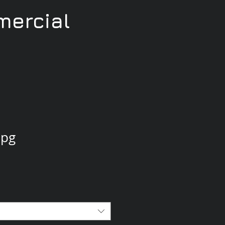
ercial
jpg