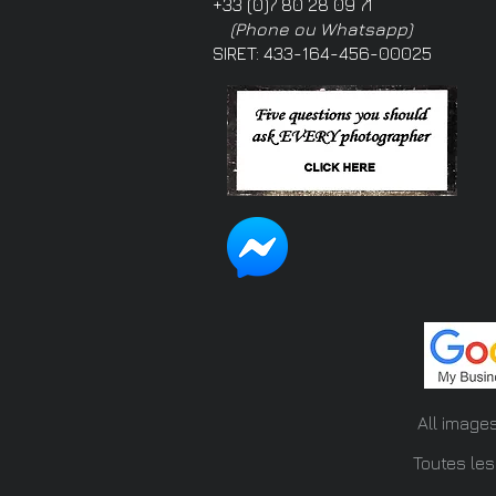
+33 (0)7 80 28 09 71
(Phone ou Whatsapp)
SIRET: 433-164-456-00025
All image
Toutes les