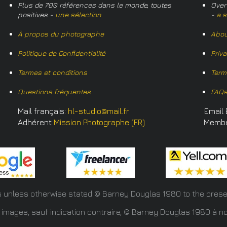
Plus de 700 références dans le monde, toutes
Over
positives -
une sélection
-
a s
À propos du photographe
Abou
Politique de Confidentialité
Priv
Termes et conditions
Term
Questions fréquentes
FAQ
Mail français:
hl-studio@mail.fr
Email 
Adhérent
Mission Photographe (FR)
Memb
s unless otherwise stated © Barney Douglas
1980 to the prese
 images, sauf indication contraire, © Barney Douglas 1980 à no