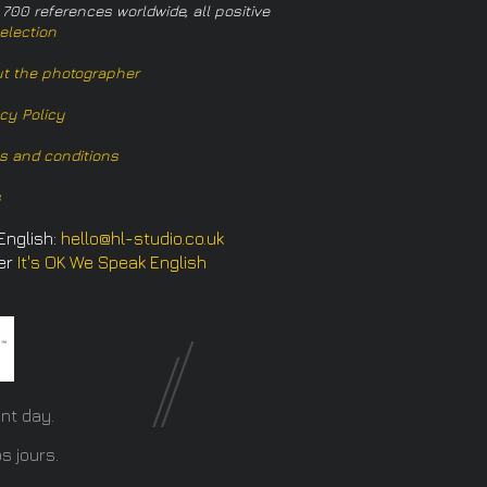
 700 references worldwide, all positive
election
t the photographer
acy Policy
s and conditions
s
English:
hello@hl-studio.co.uk
er
It's OK We Speak English
​
nt day.
s jours.