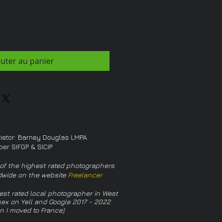
outer au panier
rietor: Barney Douglas LMPA
er SIFGP & SICIP
of the highest rated photographers
dwide on the website
Freelancer
est rated local photographer in West
ex on Yell and Google 2017 - 2022
n I moved to France)