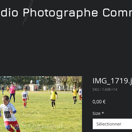
udio
Photographe
Comm
IMG_1719.
SKU : 1.69E+14
Prix
0,00 €
Size
*
Sélectionner