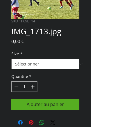
SKU : 1.69E+14
IMG_1713.jpg
Prix
0,00 €
Size
*
Quantité
*
Ajouter au panier