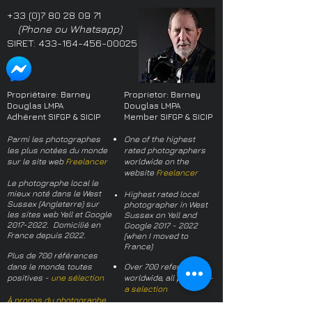
+33 (0)7 80 28 09 71
(Phone ou Whatsapp)
SIRET:
433-164-456-00025
Propriétaire: Barney
Proprietor: Barney
Douglas LMPA
Douglas LMPA
Adhérent SIFGP & SICIP
Member SIFGP & SICIP
Parmi les photographes
One of the highest
les plus notées du monde
rated photographers
sur le site web
Freelancer
worldwide on the
website
Freelancer
Le photographe local le
mieux noté dans le West
Highest rated local
Sussex (Angleterre) sur
photographer in West
les sites web Yell et Google
Sussex on Yell and
2017-2022
. Domicilié en
Google
2017 - 2022
France depuis 2022.
(when I moved to
France)
Plus de 700 références
dans le monde, toutes
Over 700 references
positives -
une sélection
worldwide, all positive -
a selection
À propos du photographe
About the