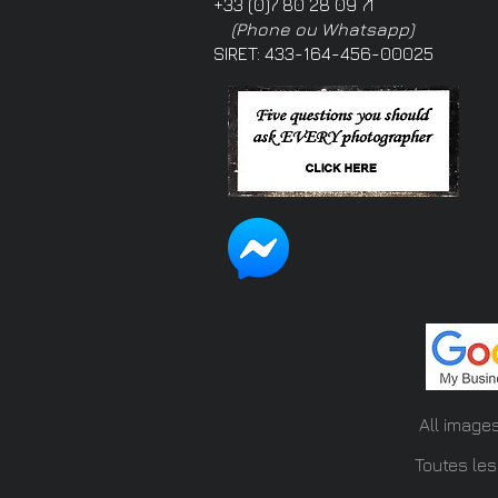
+33 (0)7 80 28 09 71
(Phone ou Whatsapp)
SIRET: 433-164-456-00025
All image
Toutes les