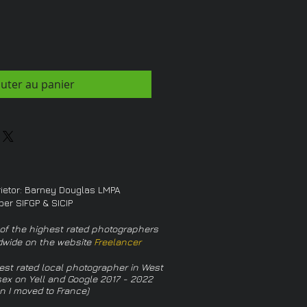
outer au panier
rietor: Barney Douglas LMPA
er SIFGP & SICIP
of the highest rated photographers
dwide on the website
Freelancer
est rated local photographer in West
ex on Yell and Google 2017 - 2022
n I moved to France)