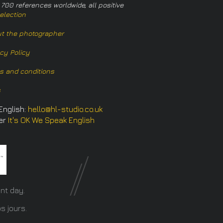
 700 references worldwide, all positive
election
t the photographer
acy Policy
s and conditions
s
English:
hello@hl-studio.co.uk
er
It's OK We Speak English
​
nt day.
s jours.