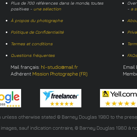
Plus de 700 références dans le monde, toutes
Over
positives -
une sélection
-
a s
À propos du photographe
Abou
Politique de Confidentialité
Priv
Termes et conditions
Term
Questions fréquentes
FAQ
Mail français:
hl-studio@mail.fr
Email 
Adhérent
Mission Photographe (FR)
Memb
s unless otherwise stated © Barney Douglas
1980 to the prese
 images, sauf indication contraire, © Barney Douglas 1980 à no