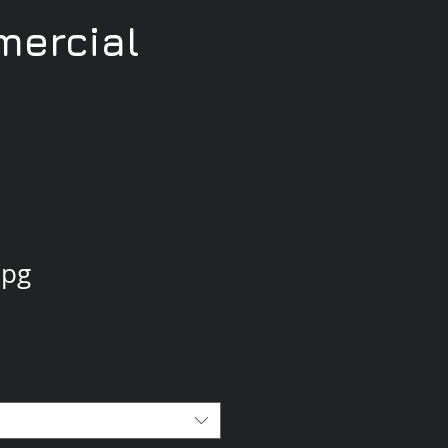
ercial
jpg