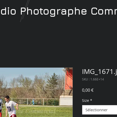
udio
Photographe
Comm
IMG_1671.
SKU : 1.66E+14
Prix
0,00 €
Size
*
Sélectionner