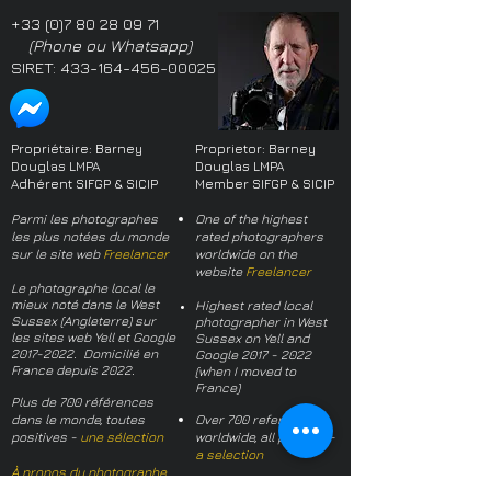
+33 (0)7 80 28 09 71
(Phone ou Whatsapp)
SIRET:
433-164-456-00025
Propriétaire: Barney
Proprietor: Barney
Douglas LMPA
Douglas LMPA
Adhérent SIFGP & SICIP
Member SIFGP & SICIP
Parmi les photographes
One of the highest
les plus notées du monde
rated photographers
sur le site web
Freelancer
worldwide on the
website
Freelancer
Le photographe local le
mieux noté dans le West
Highest rated local
Sussex (Angleterre) sur
photographer in West
les sites web Yell et Google
Sussex on Yell and
2017-2022
. Domicilié en
Google
2017 - 2022
France depuis 2022.
(when I moved to
France)
Plus de 700 références
dans le monde, toutes
Over 700 references
positives -
une sélection
worldwide, all positive -
a selection
À propos du photographe
About the