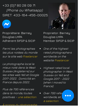
+33 (0)7 80 28 09 71
(Phone ou Whatsapp)
SIRET:
433-164-456-00025
Propriétaire: Barney
Proprietor: Barney
Douglas LMPA
Douglas LMPA
Adhérent SIFGP & SICIP
Member SIFGP & SICIP
Parmi les photographes
One of the highest
les plus notées du monde
rated photographers
sur le site web
Freelancer
worldwide on the
website
Freelancer
Le photographe local le
mieux noté dans le West
Highest rated local
Sussex (Angleterre) sur
photographer in West
les sites web Yell et Google
Sussex on Yell and
2017-2022
. Domicilié en
Google
2017 - 2022
France depuis 2022.
(when I moved to
France)
Plus de 700 références
dans le monde, toutes
Over 700 references
positives -
une sélection
worldwide, all positive -
a selection
À propos du photographe
About the