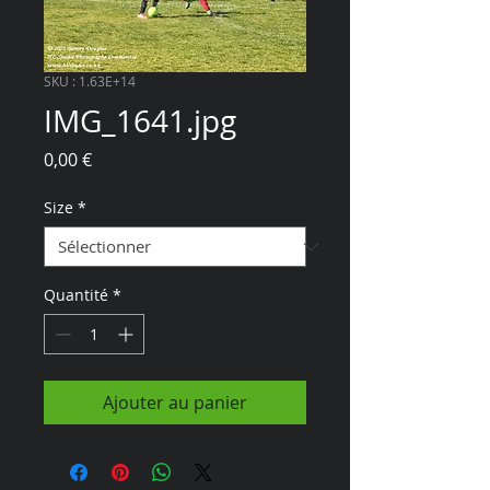
SKU : 1.63E+14
IMG_1641.jpg
Prix
0,00 €
Size
*
Quantité
*
Ajouter au panier