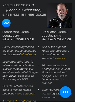
+33 (0)7 80 28 09 71
(Phone ou Whatsapp)
SIRET:
433-164-456-00025
Propriétaire: Barney
Proprietor: Barney
Douglas LMPA
Douglas LMPA
Adhérent SIFGP & SICIP
Member SIFGP & SICIP
Parmi les photographes
One of the highest
les plus notées du monde
rated photographers
sur le site web
Freelancer
worldwide on the
website
Freelancer
Le photographe local le
mieux noté dans le West
Highest rated local
Sussex (Angleterre) sur
photographer in West
les sites web Yell et Google
Sussex on Yell and
2017-2022
. Domicilié en
Google
2017 - 2022
France depuis 2022.
(when I moved to
France)
Plus de 700 références
dans le monde, toutes
Over 700 references
positives -
une sélection
worldwide, all positive -
a selection
À propos du photographe
About the