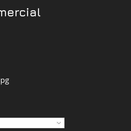
ercial
jpg