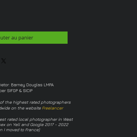
outer au panier
rietor: Barney Douglas LMPA
er SIFGP & SICIP
of the highest rated photographers
dwide on the website
Freelancer
est rated local photographer in West
ex on Yell and Google 2017 - 2022
n I moved to France)