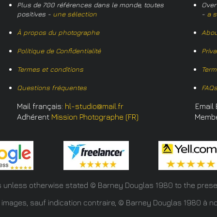
Plus de 700 références dans le monde, toutes
Over
positives -
une sélection
-
a s
À propos du photographe
Abou
Politique de Confidentialité
Priv
Termes et conditions
Term
Questions fréquentes
FAQ
Mail français:
hl-studio@mail.fr
Email 
Adhérent
Mission Photographe (FR)
Memb
s unless otherwise stated © Barney Douglas
1980 to the prese
 images, sauf indication contraire, © Barney Douglas 1980 à no