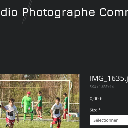
udio
Photographe
Comm
IMG_1635.
SKU : 1.63E+14
Prix
0,00 €
Size
*
Sélectionner