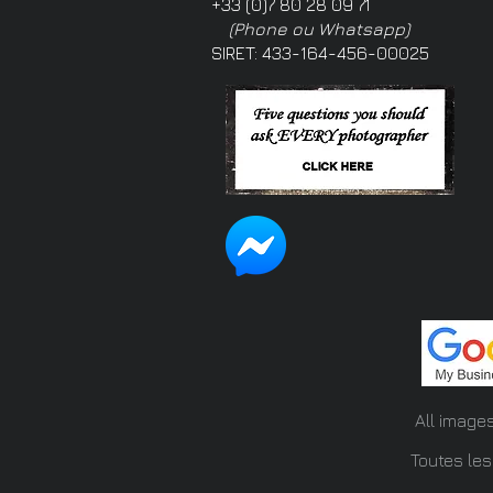
+33 (0)7 80 28 09 71
(Phone ou Whatsapp)
SIRET: 433-164-456-00025
All image
Toutes les