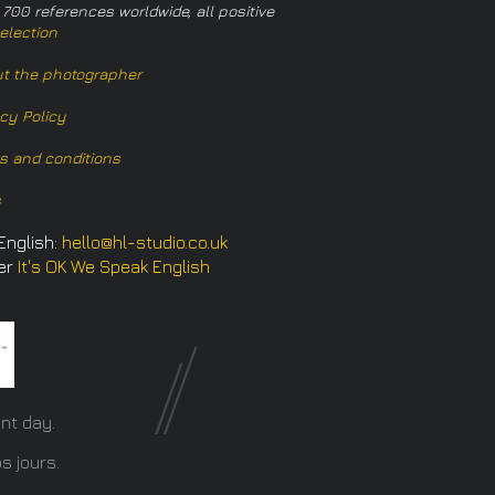
 700 references worldwide, all positive
election
t the photographer
acy Policy
s and conditions
s
English:
hello@hl-studio.co.uk
er
It's OK We Speak English
​
nt day.
s jours.