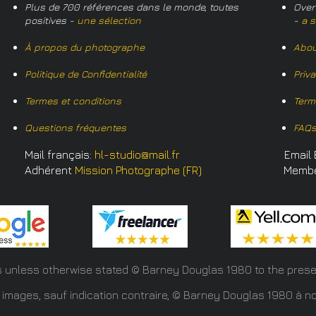
Plus de 700 références dans le monde, toutes
Over
positives -
une sélection
-
a s
À propos du photographe
Abou
Politique de Confidentialité
Priv
Termes et conditions
Term
Questions fréquentes
FAQ
Mail français:
hl-studio@mail.fr
Email 
Adhérent
Mission Photographe (FR)
Memb
s unless otherwise stated © Barney Douglas
1980 to the prese
 images, sauf indication contraire, © Barney Douglas 1980 à no