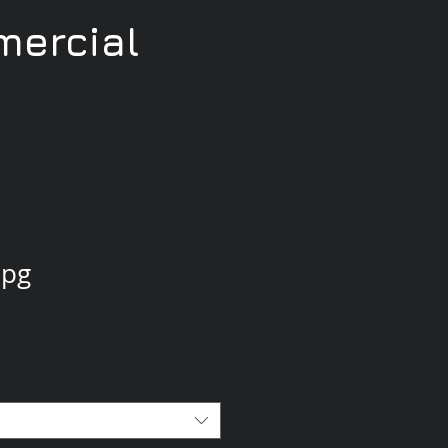
ercial
jpg