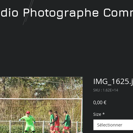
udio
Photographe
Comm
IMG_1625.
SKU : 1.62E+14
Prix
0,00 €
Size
*
Sélectionner