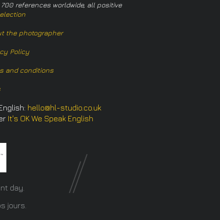
 700 references worldwide, all positive
election
t the photographer
acy Policy
s and conditions
s
English:
hello@hl-studio.co.uk
er
It's OK We Speak English
​
nt day.
s jours.