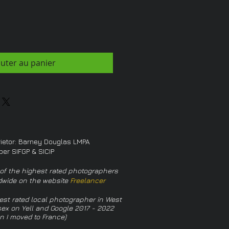
outer au panier
rietor: Barney Douglas LMPA
er SIFGP & SICIP
of the highest rated photographers
dwide on the website
Freelancer
est rated local photographer in West
ex on Yell and Google 2017 - 2022
n I moved to France)