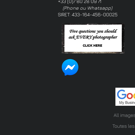
+33 (0)7 80 28 09 71
(Phone ou Whatsapp)
SIRET: 433-164-456-00025
All image
Toutes les