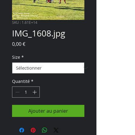
SKU : 1.61E+14
IMG_1608.jpg
Prix
0,00 €
Size
*
Quantité
*
Ajouter au panier