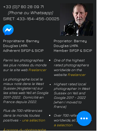
+33 (0)7 80 28 09 71
(Phone ou Whatsapp)
SIRET:
433-164-456-00025
Propriétaire: Barney
Proprietor: Barney
Douglas LMPA
Douglas LMPA
Adhérent SIFGP & SICIP
Member SIFGP & SICIP
Parmi les photographes
One of the highest
les plus notées du monde
rated photographers
sur le site web
Freelancer
worldwide on the
website
Freelancer
Le photographe local le
mieux noté dans le West
Highest rated local
Sussex (Angleterre) sur
photographer in West
les sites web Yell et Google
Sussex on Yell and
2017-2022
. Domicilié en
Google
2017 - 2022
France depuis 2022.
(when I moved to
France)
Plus de 700 références
dans le monde, toutes
Over 700 references
positives -
une sélection
worldwide, all positive -
a selection
À propos du photographe
About the