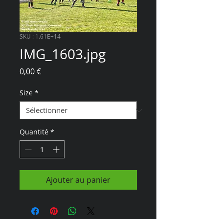
SKU : 1.61E+14
IMG_1603.jpg
Prix
0,00 €
Size
*
Quantité
*
Ajouter au panier