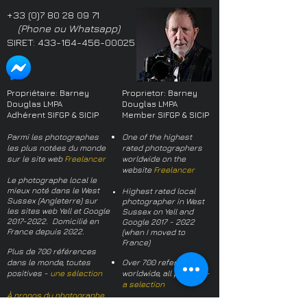
+33 (0)7 80 28 09 71
(Phone ou Whatsapp)
SIRET:
433-164-456-00025
Propriétaire: Barney
Proprietor: Barney
Douglas LMPA
Douglas LMPA
Adhérent SIFGP & SICIP
Member SIFGP & SICIP
Parmi les photographes
One of the highest
les plus notées du monde
rated photographers
sur le site web
Freelancer
worldwide on the
website
Freelancer
Le photographe local le
mieux noté dans le West
Highest rated local
Sussex (Angleterre) sur
photographer in West
les sites web Yell et Google
Sussex on Yell and
2017-2022
. Domicilié en
Google
2017 - 2022
France depuis 2022.
(when I moved to
France)
Plus de 700 références
dans le monde, toutes
Over 700 references
positives -
une sélection
worldwide, all positive -
a selection
À propos du photographe
About the