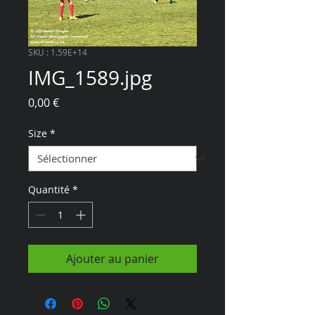
SKU : 1.59E+14
IMG_1589.jpg
Prix
0,00 €
Size
*
Quantité
*
Ajouter au panier