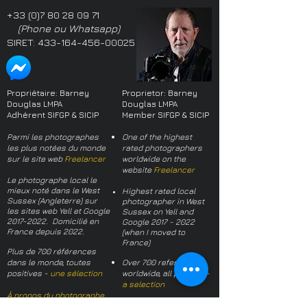
+33 (0)7 80 28 09 71
(Phone ou Whatsapp)
SIRET:
433-164-456-00025
Propriétaire: Barney
Proprietor: Barney
Douglas LMPA
Douglas LMPA
Adhérent SIFGP & SICIP
Member SIFGP & SICIP
Parmi les photographes
One of the highest
les plus notées du monde
rated photographers
sur le site web
Freelancer
worldwide on the
website
Freelancer
Le photographe local le
mieux noté dans le West
Highest rated local
Sussex (Angleterre) sur
photographer in West
les sites web Yell et Google
Sussex on Yell and
2017-2022
. Domicilié en
Google
2017 - 2022
France depuis 2022.
(when I moved to
France)
Plus de 700 références
dans le monde, toutes
Over 700 references
positives -
une sélection
worldwide, all positive -
a selection
À propos du photographe
About the