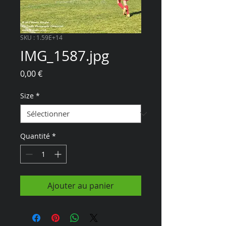
SKU : 1.59E+14
IMG_1587.jpg
Prix
0,00 €
Size
*
Quantité
*
Ajouter au panier