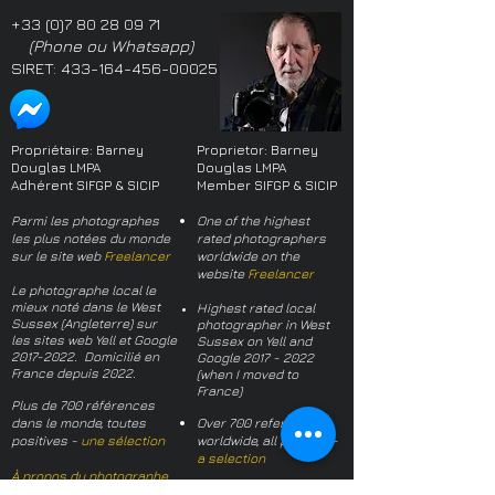
+33 (0)7 80 28 09 71
(Phone ou Whatsapp)
SIRET:
433-164-456-00025
Propriétaire: Barney
Proprietor: Barney
Douglas LMPA
Douglas LMPA
Adhérent SIFGP & SICIP
Member SIFGP & SICIP
Parmi les photographes
One of the highest
les plus notées du monde
rated photographers
sur le site web
Freelancer
worldwide on the
website
Freelancer
Le photographe local le
mieux noté dans le West
Highest rated local
Sussex (Angleterre) sur
photographer in West
les sites web Yell et Google
Sussex on Yell and
2017-2022
. Domicilié en
Google
2017 - 2022
France depuis 2022.
(when I moved to
France)
Plus de 700 références
dans le monde, toutes
Over 700 references
positives -
une sélection
worldwide, all positive -
a selection
À propos du photographe
About the