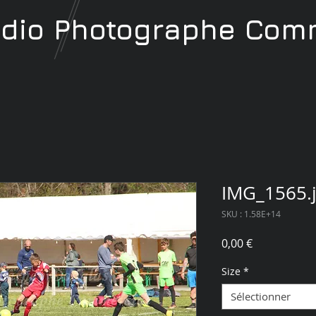
udio
Photographe
Comm
IMG_1565.
SKU : 1.58E+14
Prix
0,00 €
Size
*
Sélectionner