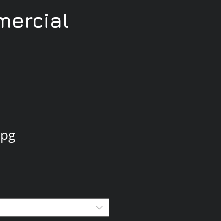
ercial
jpg