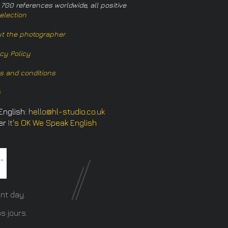
 700 references worldwide, all positive
election
t the photographer
acy Policy
s and conditions
s
English:
hello@hl-studio.co.uk
er
It's OK We Speak English
​
nt day.
s jours.