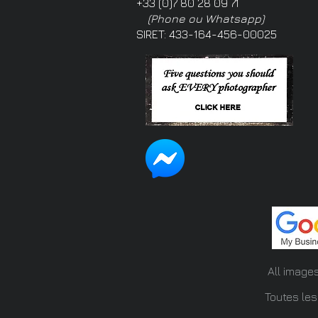
+33 (0)7 80 28 09 71
(Phone ou Whatsapp)
SIRET: 433-164-456-00025
All image
Toutes les