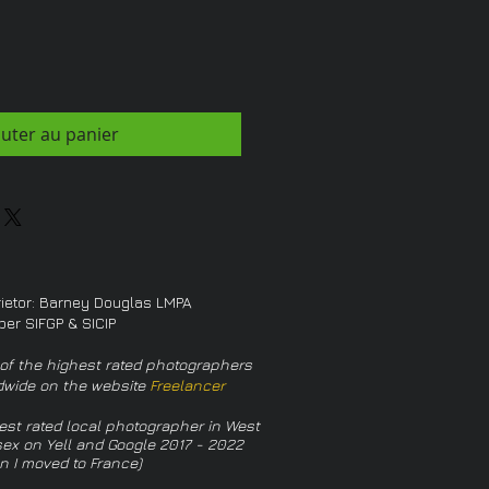
outer au panier
rietor: Barney Douglas LMPA
er SIFGP & SICIP
of the highest rated photographers
dwide on the website
Freelancer
est rated local photographer in West
ex on Yell and Google 2017 - 2022
n I moved to France)