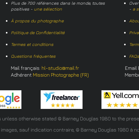
Plus de 700 références dans le monde, toutes
Over
positives -
une sélection
-
a s
À propos du photographe
Abou
Politique de Confidentialité
Priv
Termes et conditions
Term
Questions fréquentes
FAQ
Mail français:
hl-studio@mail.fr
Email 
Adhérent
Mission Photographe (FR)
Memb
s unless otherwise stated © Barney Douglas
1980 to the prese
 images, sauf indication contraire, © Barney Douglas 1980 à no