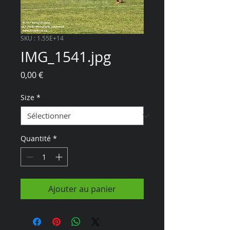
SKU : 1.55E+14
IMG_1541.jpg
Prix
0,00 €
Size
*
Quantité
*
Ajouter au panier