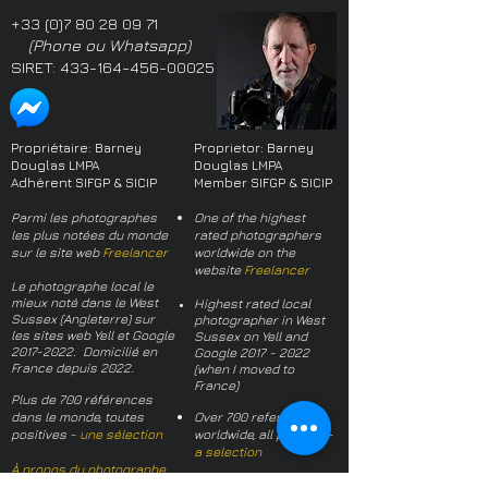
+33 (0)7 80 28 09 71
(Phone ou Whatsapp)
SIRET:
433-164-456-00025
Propriétaire: Barney
Proprietor: Barney
Douglas LMPA
Douglas LMPA
Adhérent SIFGP & SICIP
Member SIFGP & SICIP
Parmi les photographes
One of the highest
les plus notées du monde
rated photographers
sur le site web
Freelancer
worldwide on the
website
Freelancer
Le photographe local le
mieux noté dans le West
Highest rated local
Sussex (Angleterre) sur
photographer in West
les sites web Yell et Google
Sussex on Yell and
2017-2022
. Domicilié en
Google
2017 - 2022
France depuis 2022.
(when I moved to
France)
Plus de 700 références
dans le monde, toutes
Over 700 references
positives -
une sélection
worldwide, all positive -
a selection
À propos du photographe
About the