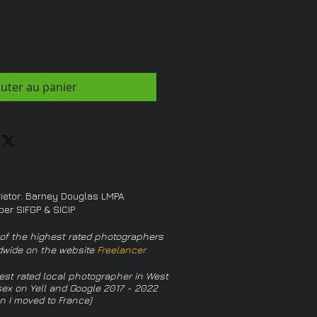
outer au panier
rietor: Barney Douglas LMPA
er SIFGP & SICIP
of the highest rated photographers
dwide on the website
Freelancer
est rated local photographer in West
ex on Yell and Google 2017 - 2022
n I moved to France)