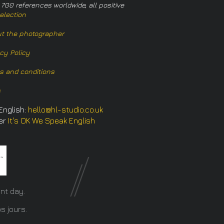
 700 references worldwide, all positive
election
t the photographer
acy Policy
s and conditions
s
English:
hello@hl-studio.co.uk
er
It's OK We Speak English
​
nt day.
s jours.