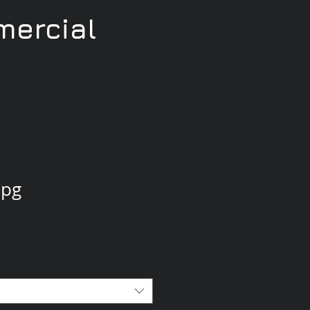
ercial
jpg