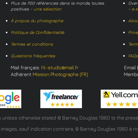
Plus de 700 références dans le monde, toutes
Over
positives -
une sélection
-
a s
À propos du photographe
Abou
Politique de Confidentialité
Priv
Termes et conditions
Term
Questions fréquentes
FAQ
Mail français:
hl-studio@mail.fr
Email 
Adhérent
Mission Photographe (FR)
Memb
s unless otherwise stated © Barney Douglas
1980 to the prese
 images, sauf indication contraire, © Barney Douglas 1980 à no