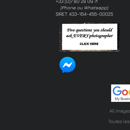
+33 (0)7 80 28 09 71
(Phone ou Whatsapp)
SIRET: 433-164-456-00025
All image
Toutes les