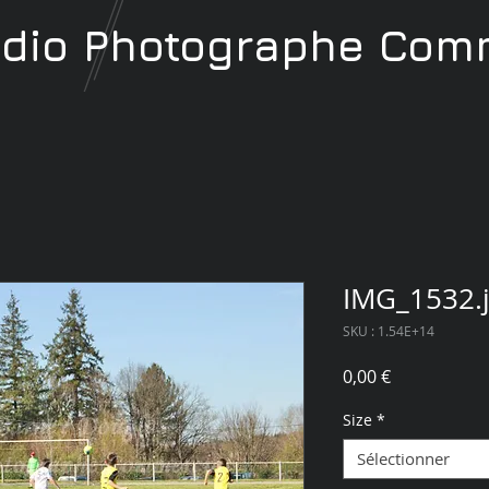
udio
Photographe
Comm
IMG_1532.
SKU : 1.54E+14
Prix
0,00 €
Size
*
Sélectionner