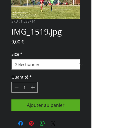
SKU : 1.53E+14
IMG_1519.jpg
Prix
0,00 €
Size
*
Quantité
*
Ajouter au panier