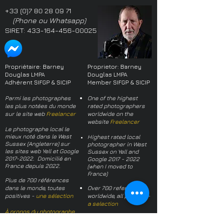
+33 (0)7 80 28 09 71
(Phone ou Whatsapp)
SIRET:
433-164-456-00025
Propriétaire: Barney
Proprietor: Barney
Douglas LMPA
Douglas LMPA
Adhérent SIFGP & SICIP
Member SIFGP & SICIP
Parmi les photographes
One of the highest
les plus notées du monde
rated photographers
sur le site web
Freelancer
worldwide on the
website
Freelancer
Le photographe local le
mieux noté dans le West
Highest rated local
Sussex (Angleterre) sur
photographer in West
les sites web Yell et Google
Sussex on Yell and
2017-2022
. Domicilié en
Google
2017 - 2022
France depuis 2022.
(when I moved to
France)
Plus de 700 références
dans le monde, toutes
Over 700 references
positives -
une sélection
worldwide, all positive -
a selection
À propos du photographe
About the