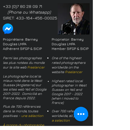
+33 (0)7 80 28 09 71
(Phone ou Whatsapp)
SIRET:
433-164-456-00025
Propriétaire: Barney
Proprietor: Barney
Douglas LMPA
Douglas LMPA
Adhérent SIFGP & SICIP
Member SIFGP & SICIP
Parmi les photographes
One of the highest
les plus notées du monde
rated photographers
sur le site web
Freelancer
worldwide on the
website
Freelancer
Le photographe local le
mieux noté dans le West
Highest rated local
Sussex (Angleterre) sur
photographer in West
les sites web Yell et Google
Sussex on Yell and
2017-2022
. Domicilié en
Google
2017 - 2022
France depuis 2022.
(when I moved to
France)
Plus de 700 références
dans le monde, toutes
Over 700 references
positives -
une sélection
worldwide, all positive -
a selection
À propos du photographe
About the