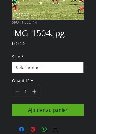
SKU : 1.52E+14
IMG_1504.jpg
Prix
0,00 €
Size
*
Quantité
*
Ajouter au panier