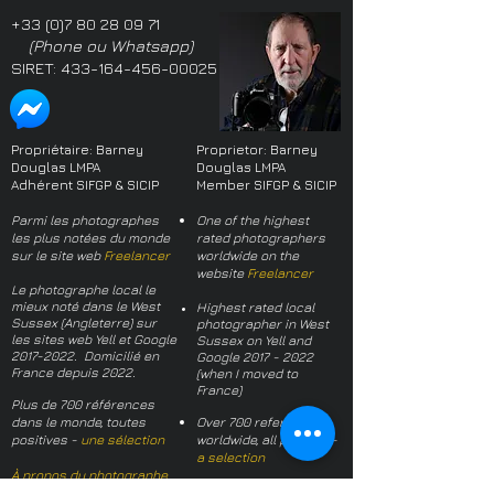
+33 (0)7 80 28 09 71
(Phone ou Whatsapp)
SIRET:
433-164-456-00025
Propriétaire: Barney
Proprietor: Barney
Douglas LMPA
Douglas LMPA
Adhérent SIFGP & SICIP
Member SIFGP & SICIP
Parmi les photographes
One of the highest
les plus notées du monde
rated photographers
sur le site web
Freelancer
worldwide on the
website
Freelancer
Le photographe local le
mieux noté dans le West
Highest rated local
Sussex (Angleterre) sur
photographer in West
les sites web Yell et Google
Sussex on Yell and
2017-2022
. Domicilié en
Google
2017 - 2022
France depuis 2022.
(when I moved to
France)
Plus de 700 références
dans le monde, toutes
Over 700 references
positives -
une sélection
worldwide, all positive -
a selection
À propos du photographe
About the