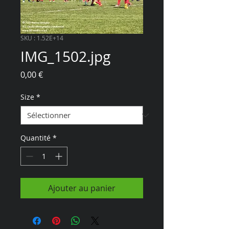
SKU : 1.52E+14
IMG_1502.jpg
Prix
0,00 €
Size
*
Quantité
*
Ajouter au panier