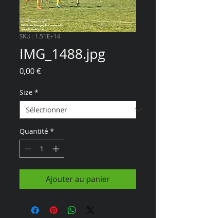
SKU : 1.51E+14
IMG_1488.jpg
Prix
0,00 €
Size
*
Quantité
*
Ajouter au panier