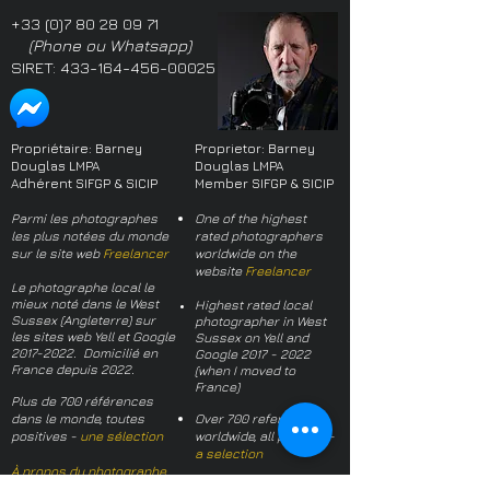
+33 (0)7 80 28 09 71
(Phone ou Whatsapp)
SIRET:
433-164-456-00025
Propriétaire: Barney
Proprietor: Barney
Douglas LMPA
Douglas LMPA
Adhérent SIFGP & SICIP
Member SIFGP & SICIP
Parmi les photographes
One of the highest
les plus notées du monde
rated photographers
sur le site web
Freelancer
worldwide on the
website
Freelancer
Le photographe local le
mieux noté dans le West
Highest rated local
Sussex (Angleterre) sur
photographer in West
les sites web Yell et Google
Sussex on Yell and
2017-2022
. Domicilié en
Google
2017 - 2022
France depuis 2022.
(when I moved to
France)
Plus de 700 références
dans le monde, toutes
Over 700 references
positives -
une sélection
worldwide, all positive -
a selection
À propos du photographe
About the