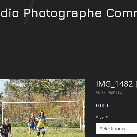
udio
Photographe
Comm
IMG_1482.
SKU : 1.50E+14
Prix
0,00 €
Size
*
Sélectionner