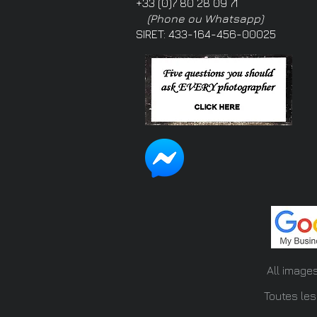
+33 (0)7 80 28 09 71
(Phone ou Whatsapp)
SIRET: 433-164-456-00025
All image
Toutes les