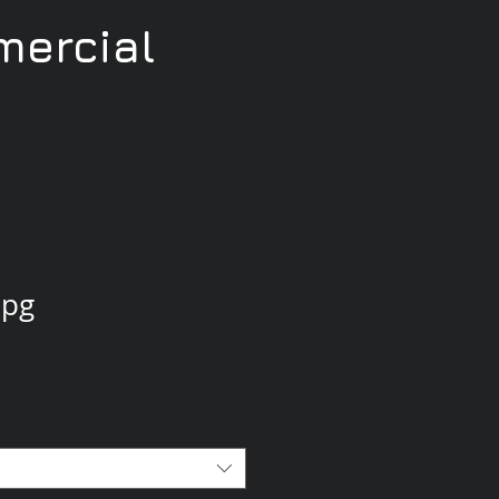
ercial
jpg