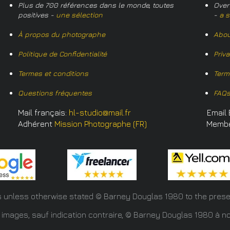
Plus de 700 références dans le monde, toutes
Over
positives -
une sélection
-
a s
À propos du photographe
Abou
Politique de Confidentialité
Priv
Termes et conditions
Term
Questions fréquentes
FAQ
Mail français:
hl-studio@mail.fr
Email 
Adhérent
Mission Photographe (FR)
Memb
s unless otherwise stated © Barney Douglas
1980 to the prese
 images, sauf indication contraire, © Barney Douglas 1980 à no