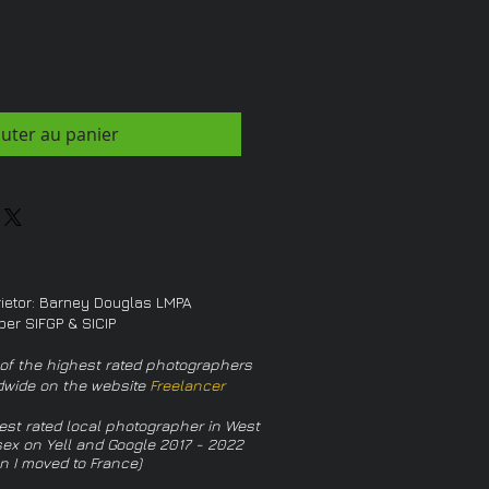
outer au panier
rietor: Barney Douglas LMPA
er SIFGP & SICIP
of the highest rated photographers
dwide on the website
Freelancer
est rated local photographer in West
ex on Yell and Google 2017 - 2022
n I moved to France)