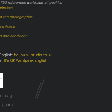
 700 references worldwide, all positive
election
t the photographer
acy Policy
s and conditions
s
English:
hello@hl-studio.co.uk
er
It's OK We Speak English
​
nt day.
s jours.