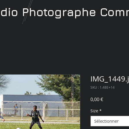
udio
Photographe
Comm
IMG_1449.
SKU : 1.48E+14
Prix
0,00 €
Size
*
Sélectionner