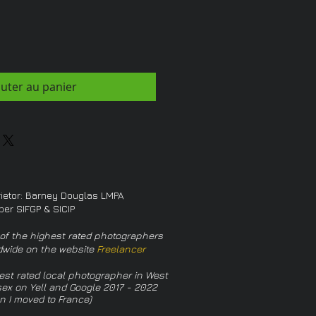
outer au panier
rietor: Barney Douglas LMPA
er SIFGP & SICIP
of the highest rated photographers
dwide on the website
Freelancer
est rated local photographer in West
ex on Yell and Google 2017 - 2022
n I moved to France)