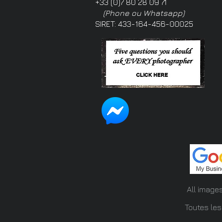
+33 (0)7 80 28 09 71
(Phone ou Whatsapp)
SIRET: 433-164-456-00025
All image
Toutes les