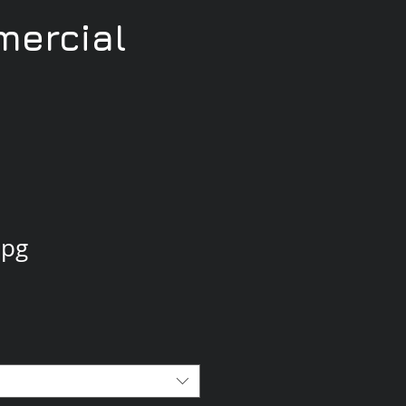
ercial
jpg