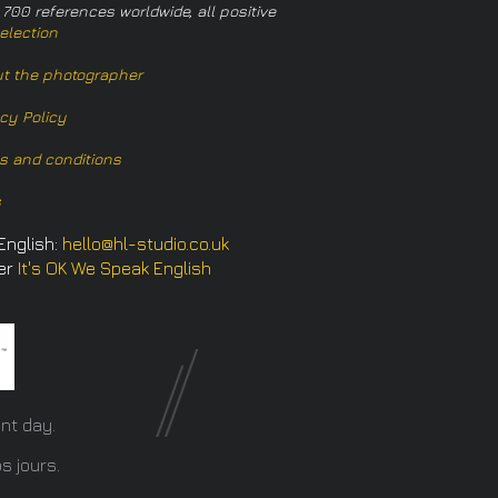
 700 references worldwide, all positive
election
t the photographer
acy Policy
s and conditions
s
English:
hello@hl-studio.co.uk
er
It's OK We Speak English
​
nt day.
s jours.