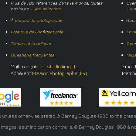
Plus de 700 références dans le monde, toutes
Over
positives -
une sélection
-
a s
À propos du photographe
Abou
Politique de Confidentialité
Priv
Termes et conditions
Term
Questions fréquentes
FAQ
Mail français:
hl-studio@mail.fr
Email 
Adhérent
Mission Photographe (FR)
Memb
s unless otherwise stated © Barney Douglas
1980 to the prese
 images, sauf indication contraire, © Barney Douglas 1980 à no