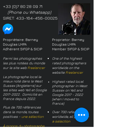
+33 (0)7 80 28 09 71
(Phone ou Whatsapp)
SIRET:
433-164-456-00025
Propriétaire: Barney
Proprietor: Barney
Douglas LMPA
Douglas LMPA
Adhérent SIFGP & SICIP
Member SIFGP & SICIP
Parmi les photographes
One of the highest
les plus notées du monde
rated photographers
sur le site web
Freelancer
worldwide on the
website
Freelancer
Le photographe local le
mieux noté dans le West
Highest rated local
Sussex (Angleterre) sur
photographer in West
les sites web Yell et Google
Sussex on Yell and
2017-2022
. Domicilié en
Google
2017 - 2022
France depuis 2022.
(when I moved to
France)
Plus de 700 références
dans le monde, toutes
Over 700 references
positives -
une sélection
worldwide, all positive -
a selection
À propos du photographe
About the