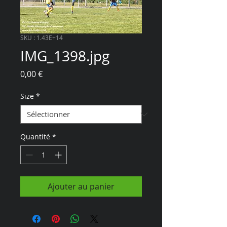
SKU : 1.43E+14
IMG_1398.jpg
Prix
0,00 €
Size
*
Quantité
*
Ajouter au panier