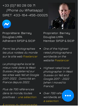
+33 (0)7 80 28 09 71
(Phone ou Whatsapp)
SIRET:
433-164-456-00025
Propriétaire: Barney
Proprietor: Barney
Douglas LMPA
Douglas LMPA
Adhérent SIFGP & SICIP
Member SIFGP & SICIP
Parmi les photographes
One of the highest
les plus notées du monde
rated photographers
sur le site web
Freelancer
worldwide on the
website
Freelancer
Le photographe local le
mieux noté dans le West
Highest rated local
Sussex (Angleterre) sur
photographer in West
les sites web Yell et Google
Sussex on Yell and
2017-2022
. Domicilié en
Google
2017 - 2022
France depuis 2022.
(when I moved to
France)
Plus de 700 références
dans le monde, toutes
Over 700 references
positives -
une sélection
worldwide, all positive -
a selection
À propos du photographe
About the