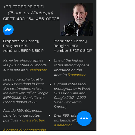
+33 (0)7 80 28 09 71
(Phone ou Whatsapp)
SIRET:
433-164-456-00025
Propriétaire: Barney
Proprietor: Barney
Douglas LMPA
Douglas LMPA
Adhérent SIFGP & SICIP
Member SIFGP & SICIP
Parmi les photographes
One of the highest
les plus notées du monde
rated photographers
sur le site web
Freelancer
worldwide on the
website
Freelancer
Le photographe local le
mieux noté dans le West
Highest rated local
Sussex (Angleterre) sur
photographer in West
les sites web Yell et Google
Sussex on Yell and
2017-2022
. Domicilié en
Google
2017 - 2022
France depuis 2022.
(when I moved to
France)
Plus de 700 références
dans le monde, toutes
Over 700 references
positives -
une sélection
worldwide, all positive -
a selection
À propos du photographe
About the