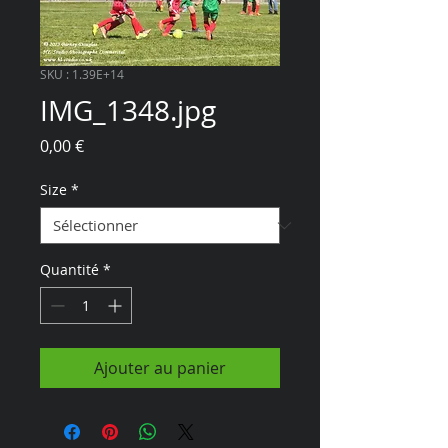
SKU : 1.39E+14
IMG_1348.jpg
Prix
0,00 €
Size
*
Quantité
*
Ajouter au panier