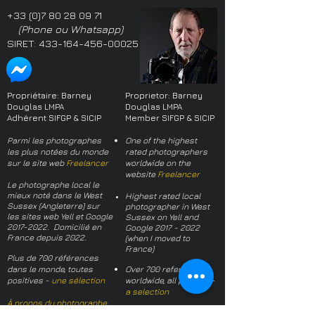
+33 (0)7 80 28 09 71
(Phone ou Whatsapp)
SIRET:
433-164-456-00025
Propriétaire: Barney
Proprietor: Barney
Douglas LMPA
Douglas LMPA
Adhérent SIFGP & SICIP
Member SIFGP & SICIP
Parmi les photographes
One of the highest
les plus notées du monde
rated photographers
sur le site web
Freelancer
worldwide on the
website
Freelancer
Le photographe local le
mieux noté dans le West
Highest rated local
Sussex (Angleterre) sur
photographer in West
les sites web Yell et Google
Sussex on Yell and
2017-2022
. Domicilié en
Google
2017 - 2022
France depuis 2022.
(when I moved to
France)
Plus de 700 références
dans le monde, toutes
Over 700 references
positives -
une sélection
worldwide, all positive -
a selection
À propos du photographe
About the