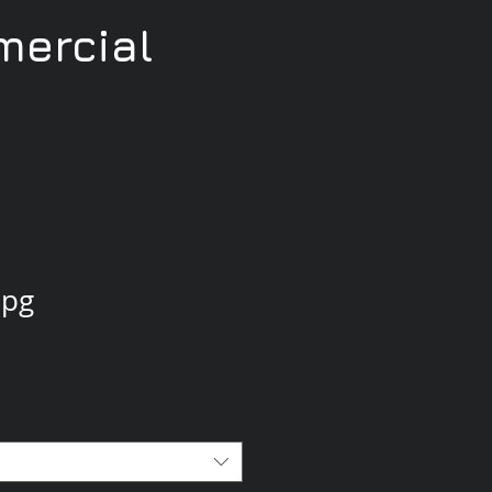
ercial
jpg