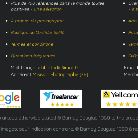
Plus de 700 références dans le monde, toutes
Over
positives -
une sélection
-
a s
À propos du photographe
Abou
Politique de Confidentialité
Priv
Termes et conditions
Term
Questions fréquentes
FAQ
Mail français:
hl-studio@mail.fr
Email 
Adhérent
Mission Photographe (FR)
Memb
s unless otherwise stated © Barney Douglas
1980 to the prese
 images, sauf indication contraire, © Barney Douglas 1980 à no