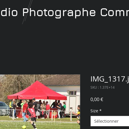
udio
Photographe
Comm
IMG_1317.
SKU : 1.37E+14
Prix
0,00 €
Size
*
Sélectionner