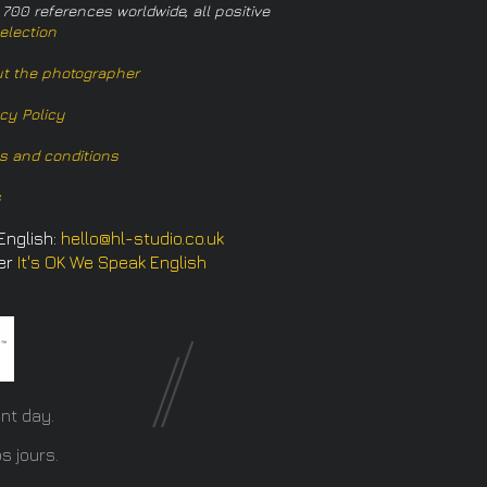
 700 references worldwide, all positive
election
t the photographer
acy Policy
s and conditions
s
English:
hello@hl-studio.co.uk
er
It's OK We Speak English
​
nt day.
s jours.