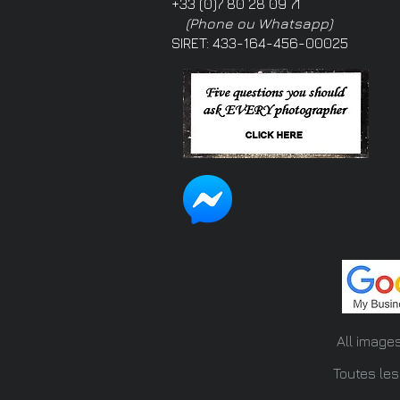
+33 (0)7 80 28 09 71
(Phone ou Whatsapp)
SIRET: 433-164-456-00025
All image
Toutes les