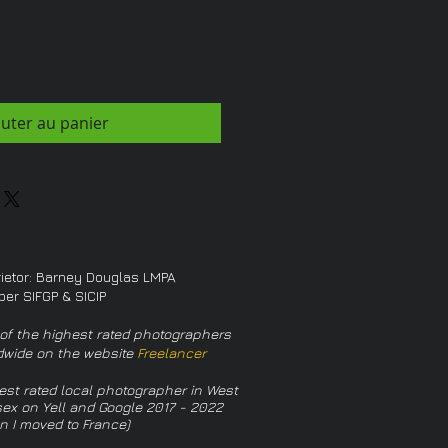
outer au panier
rietor: Barney Douglas LMPA
er SIFGP & SICIP
of the highest rated photographers
dwide on the website
Freelancer
est rated local photographer in West
ex on Yell and Google 2017 - 2022
n I moved to France)