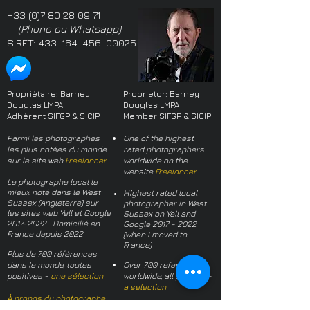
+33 (0)7 80 28 09 71
(Phone ou Whatsapp)
SIRET:
433-164-456-00025
Propriétaire: Barney
Proprietor: Barney
Douglas LMPA
Douglas LMPA
Adhérent SIFGP & SICIP
Member SIFGP & SICIP
Parmi les photographes
One of the highest
les plus notées du monde
rated photographers
sur le site web
Freelancer
worldwide on the
website
Freelancer
Le photographe local le
mieux noté dans le West
Highest rated local
Sussex (Angleterre) sur
photographer in West
les sites web Yell et Google
Sussex on Yell and
2017-2022
. Domicilié en
Google
2017 - 2022
France depuis 2022.
(when I moved to
France)
Plus de 700 références
dans le monde, toutes
Over 700 references
positives -
une sélection
worldwide, all positive -
a selection
À propos du photographe
About the