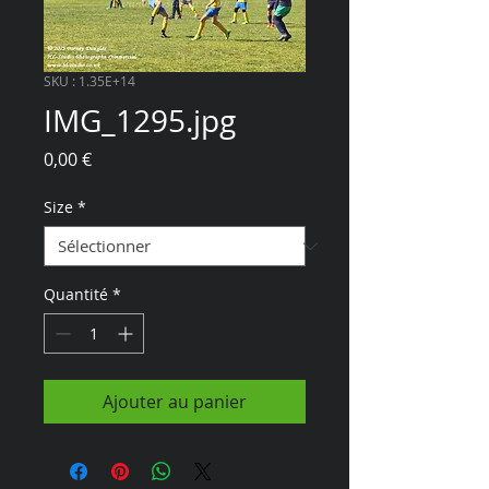
SKU : 1.35E+14
IMG_1295.jpg
Prix
0,00 €
Size
*
Quantité
*
Ajouter au panier