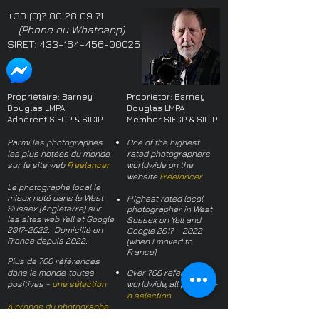
+33 (0)7 80 28 09 71
(Phone ou Whatsapp)
SIRET:
433-164-456-00025
Propriétaire: Barney
Proprietor: Barney
Douglas LMPA
Douglas LMPA
Adhérent SIFGP & SICIP
Member SIFGP & SICIP
Parmi les photographes
One of the highest
les plus notées du monde
rated photographers
sur le site web
Freelancer
worldwide on the
website
Freelancer
Le photographe local le
mieux noté dans le West
Highest rated local
Sussex (Angleterre) sur
photographer in West
les sites web Yell et Google
Sussex on Yell and
2017-2022
. Domicilié en
Google
2017 - 2022
France depuis 2022.
(when I moved to
France)
Plus de 700 références
dans le monde, toutes
Over 700 references
positives -
une sélection
worldwide, all positive -
a selection
À propos du photographe
About the