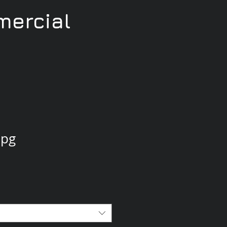
ercial
jpg