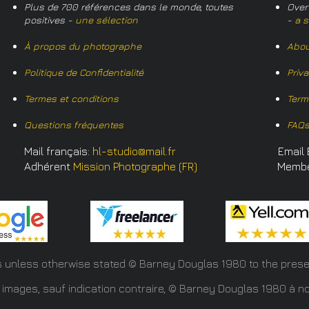
Plus de 700 références dans le monde, toutes
Over
positives -
une sélection
-
a s
À propos du photographe
Abou
Politique de Confidentialité
Priv
Termes et conditions
Term
Questions fréquentes
FAQ
Mail français:
hl-studio@mail.fr
Email 
Adhérent
Mission Photographe (FR)
Memb
s unless otherwise stated © Barney Douglas
1980 to the prese
 images, sauf indication contraire, © Barney Douglas 1980 à no