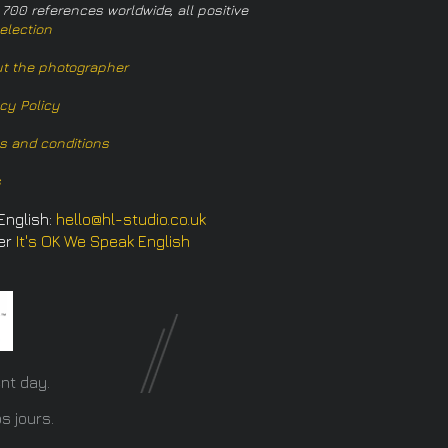
 700 references worldwide, all positive
election
t the photographer
acy Policy
s and conditions
s
English:
hello@hl-studio.co.uk
er
It's OK We Speak English
​
nt day.
s jours.