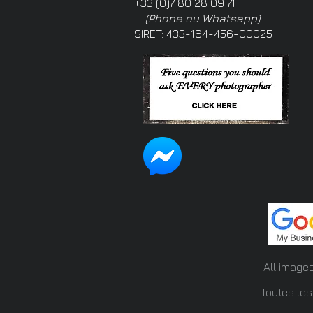
+33 (0)7 80 28 09 71
(Phone ou Whatsapp)
SIRET: 433-164-456-00025
All image
Toutes les