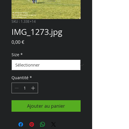
SKU : 1.33E+14
IMG_1273.jpg
Prix
0,00 €
Size
*
Quantité
*
Ajouter au panier