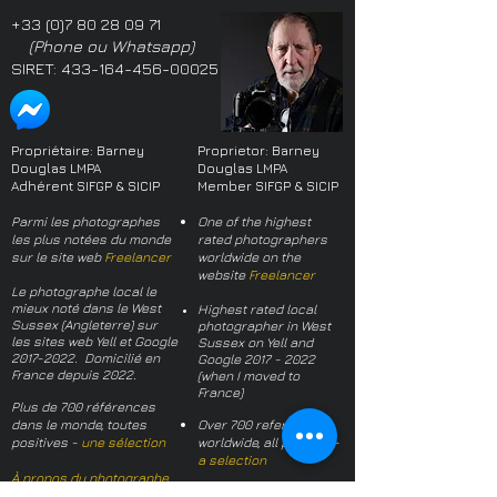
+33 (0)7 80 28 09 71
(Phone ou Whatsapp)
SIRET:
433-164-456-00025
Propriétaire: Barney
Proprietor: Barney
Douglas LMPA
Douglas LMPA
Adhérent SIFGP & SICIP
Member SIFGP & SICIP
Parmi les photographes
One of the highest
les plus notées du monde
rated photographers
sur le site web
Freelancer
worldwide on the
website
Freelancer
Le photographe local le
mieux noté dans le West
Highest rated local
Sussex (Angleterre) sur
photographer in West
les sites web Yell et Google
Sussex on Yell and
2017-2022
. Domicilié en
Google
2017 - 2022
France depuis 2022.
(when I moved to
France)
Plus de 700 références
dans le monde, toutes
Over 700 references
positives -
une sélection
worldwide, all positive -
a selection
À propos du photographe
About the