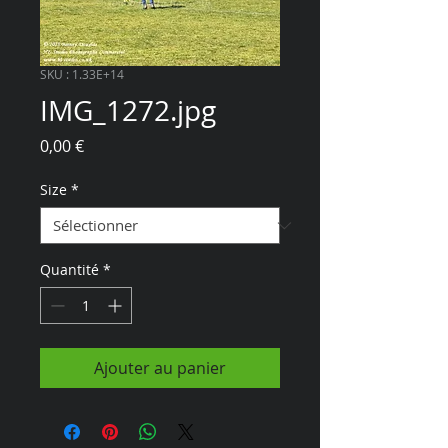
SKU : 1.33E+14
IMG_1272.jpg
Prix
0,00 €
Size
*
Quantité
*
Ajouter au panier