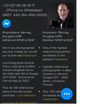
+33 (0)7 80 28 09 71
(Phone ou Whatsapp)
SIRET:
433-164-456-00025
Propriétaire: Barney
Proprietor: Barney
Douglas LMPA
Douglas LMPA
Adhérent SIFGP & SICIP
Member SIFGP & SICIP
Parmi les photographes
One of the highest
les plus notées du monde
rated photographers
sur le site web
Freelancer
worldwide on the
website
Freelancer
Le photographe local le
mieux noté dans le West
Highest rated local
Sussex (Angleterre) sur
photographer in West
les sites web Yell et Google
Sussex on Yell and
2017-2022
. Domicilié en
Google
2017 - 2022
France depuis 2022.
(when I moved to
France)
Plus de 700 références
dans le monde, toutes
Over 700 references
positives -
une sélection
worldwide, all positive -
a selection
À propos du photographe
About the