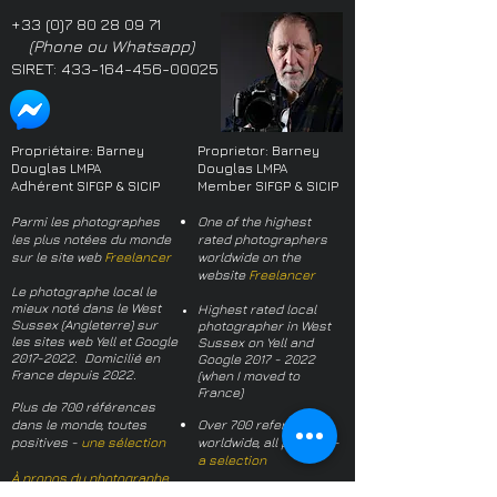
+33 (0)7 80 28 09 71
(Phone ou Whatsapp)
SIRET:
433-164-456-00025
Propriétaire: Barney
Proprietor: Barney
Douglas LMPA
Douglas LMPA
Adhérent SIFGP & SICIP
Member SIFGP & SICIP
Parmi les photographes
One of the highest
les plus notées du monde
rated photographers
sur le site web
Freelancer
worldwide on the
website
Freelancer
Le photographe local le
mieux noté dans le West
Highest rated local
Sussex (Angleterre) sur
photographer in West
les sites web Yell et Google
Sussex on Yell and
2017-2022
. Domicilié en
Google
2017 - 2022
France depuis 2022.
(when I moved to
France)
Plus de 700 références
dans le monde, toutes
Over 700 references
positives -
une sélection
worldwide, all positive -
a selection
À propos du photographe
About the