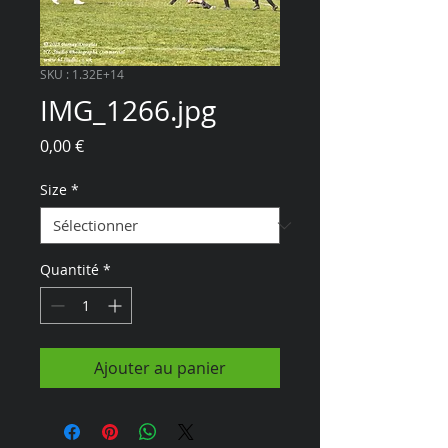
SKU : 1.32E+14
IMG_1266.jpg
Prix
0,00 €
Size
*
Quantité
*
Ajouter au panier