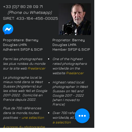
+33 (0)7 80 28 09 71
(Phone ou Whatsapp)
SIRET:
433-164-456-00025
Propriétaire: Barney
Proprietor: Barney
Douglas LMPA
Douglas LMPA
Adhérent SIFGP & SICIP
Member SIFGP & SICIP
Parmi les photographes
One of the highest
les plus notées du monde
rated photographers
sur le site web
Freelancer
worldwide on the
website
Freelancer
Le photographe local le
mieux noté dans le West
Highest rated local
Sussex (Angleterre) sur
photographer in West
les sites web Yell et Google
Sussex on Yell and
2017-2022
. Domicilié en
Google
2017 - 2022
France depuis 2022.
(when I moved to
France)
Plus de 700 références
dans le monde, toutes
Over 700 references
positives -
une sélection
worldwide, all positive -
a selection
À propos du photographe
About the