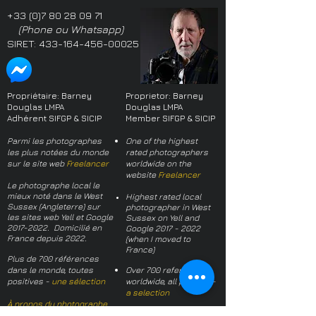
+33 (0)7 80 28 09 71
(Phone ou Whatsapp)
SIRET:
433-164-456-00025
Propriétaire: Barney
Proprietor: Barney
Douglas LMPA
Douglas LMPA
Adhérent SIFGP & SICIP
Member SIFGP & SICIP
Parmi les photographes
One of the highest
les plus notées du monde
rated photographers
sur le site web
Freelancer
worldwide on the
website
Freelancer
Le photographe local le
mieux noté dans le West
Highest rated local
Sussex (Angleterre) sur
photographer in West
les sites web Yell et Google
Sussex on Yell and
2017-2022
. Domicilié en
Google
2017 - 2022
France depuis 2022.
(when I moved to
France)
Plus de 700 références
dans le monde, toutes
Over 700 references
positives -
une sélection
worldwide, all positive -
a selection
À propos du photographe
About the