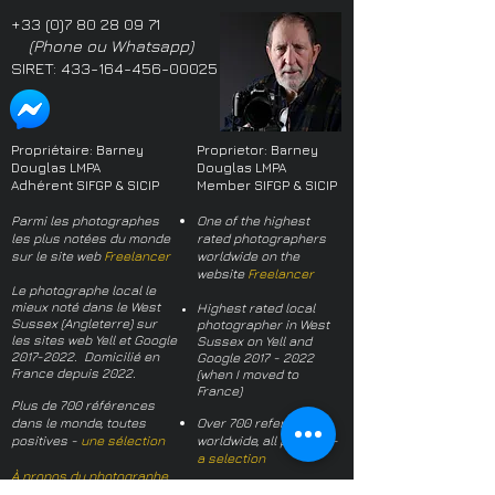
+33 (0)7 80 28 09 71
(Phone ou Whatsapp)
SIRET:
433-164-456-00025
Propriétaire: Barney
Proprietor: Barney
Douglas LMPA
Douglas LMPA
Adhérent SIFGP & SICIP
Member SIFGP & SICIP
Parmi les photographes
One of the highest
les plus notées du monde
rated photographers
sur le site web
Freelancer
worldwide on the
website
Freelancer
Le photographe local le
mieux noté dans le West
Highest rated local
Sussex (Angleterre) sur
photographer in West
les sites web Yell et Google
Sussex on Yell and
2017-2022
. Domicilié en
Google
2017 - 2022
France depuis 2022.
(when I moved to
France)
Plus de 700 références
dans le monde, toutes
Over 700 references
positives -
une sélection
worldwide, all positive -
a selection
À propos du photographe
About the