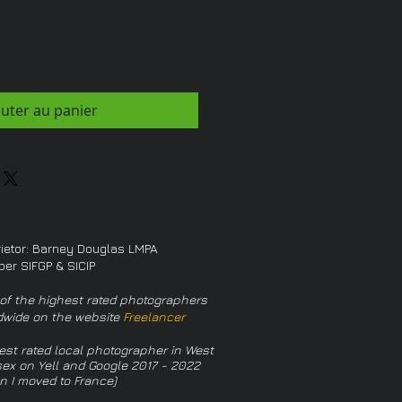
outer au panier
rietor: Barney Douglas LMPA
er SIFGP & SICIP
of the highest rated photographers
dwide on the website
Freelancer
est rated local photographer in West
ex on Yell and Google 2017 - 2022
n I moved to France)