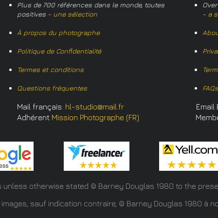
Plus de 700 références dans le monde, toutes
Over
positives -
une sélection
-
a s
À propos du photographe
Abou
Politique de Confidentialité
Priv
Termes et conditions
Term
Questions fréquentes
FAQ
Mail français:
hl-studio@mail.fr
Email 
Adhérent
Mission Photographe (FR)
Memb
s unless otherwise stated © Barney Douglas
1980 to the prese
 images, sauf indication contraire, © Barney Douglas 1980 à no