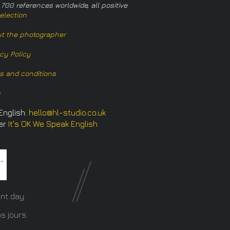
 700 references worldwide, all positive
election
t the photographer
acy Policy
s and conditions
s
English:
hello@hl-studio.co.uk
er
It's OK We Speak English
​
nt day.
s jours.