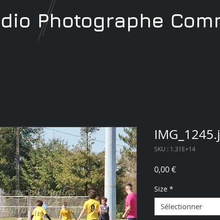
udio
Photographe
Comm
IMG_1245.
SKU : 1.31E+14
Prix
0,00 €
Size
*
Sélectionner