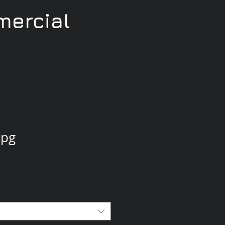
ercial
jpg