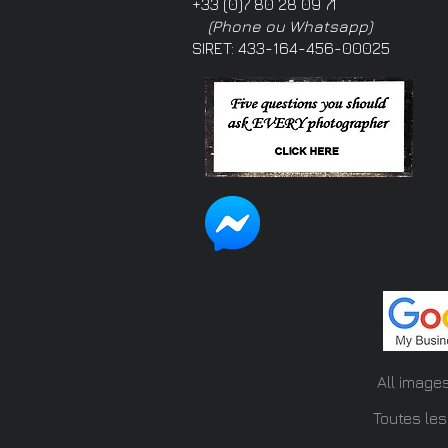
+33 (0)7 80 28 09 71
(Phone ou Whatsapp)
SIRET: 433-164-456-00025
All image
Toutes les