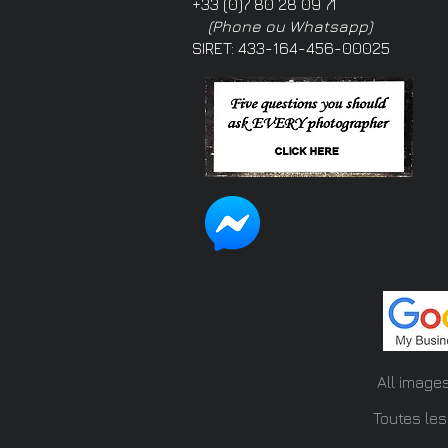
+33 (0)7 80 28 09 71
(Phone ou Whatsapp)
SIRET: 433-164-456-00025
All image
Toutes les