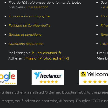
Plus de 700 références dans le monde, toutes
Over
positives -
une sélection
-
a s
À propos du photographe
Abou
Politique de Confidentialité
Priv
Termes et conditions
Term
Questions fréquentes
FAQ
Mail français:
hl-studio@mail.fr
Email 
Adhérent
Mission Photographe (FR)
Memb
s unless otherwise stated © Barney Douglas
1980 to the prese
 images, sauf indication contraire, © Barney Douglas 1980 à no