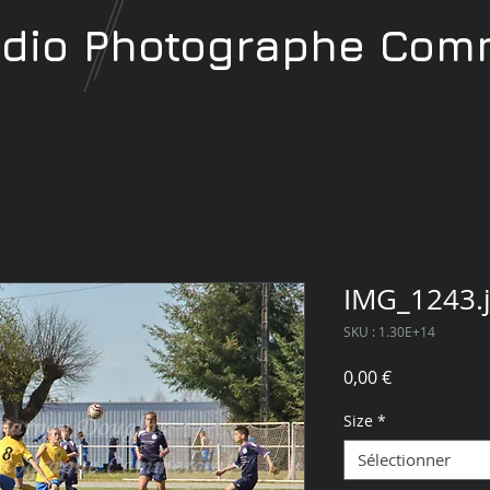
udio
Photographe
Comm
IMG_1243.
SKU : 1.30E+14
Prix
0,00 €
Size
*
Sélectionner