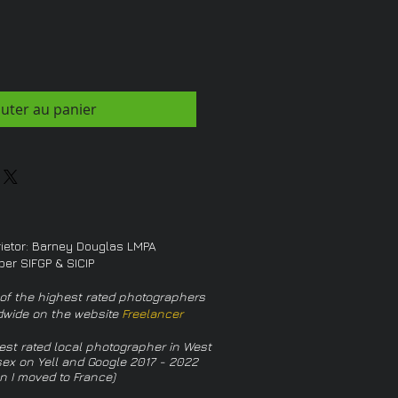
outer au panier
rietor: Barney Douglas LMPA
er SIFGP & SICIP
of the highest rated photographers
dwide on the website
Freelancer
est rated local photographer in West
ex on Yell and Google 2017 - 2022
n I moved to France)