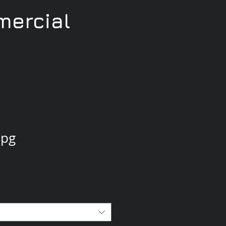
ercial
jpg