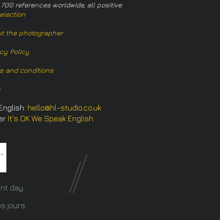
 700 references worldwide, all positive
election
t the photographer
acy Policy
s and conditions
s
English:
hello@hl-studio.co.uk
er
It's OK We Speak English
​
nt day.
s jours.