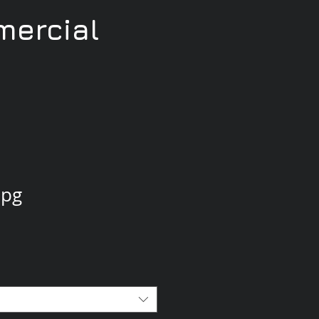
ercial
jpg