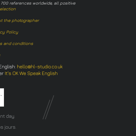
 700 references worldwide, all positive
election
t the photographer
acy Policy
s and conditions
s
English:
hello@hl-studio.co.uk
er
It's OK We Speak English
​
nt day.
s jours.