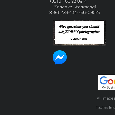
+33 (0)7 80 28 09 71
(Phone ou Whatsapp)
SIRET: 433-164-456-00025
All image
Toutes les