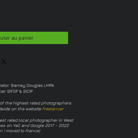
outer au panier
rietor: Barney Douglas LMPA
er SIFGP & SICIP
of the highest rated photographers
dwide on the website
Freelancer
est rated local photographer in West
ex on Yell and Google 2017 - 2022
n I moved to France)