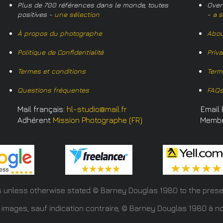
Plus de 700 références dans le monde, toutes
Over
positives -
une sélection
-
a s
À propos du photographe
Abou
Politique de Confidentialité
Priv
Termes et conditions
Term
Questions fréquentes
FAQ
Mail français:
hl-studio@mail.fr
Email 
Adhérent
Mission Photographe (FR)
Memb
s unless otherwise stated © Barney Douglas
1980 to the prese
 images, sauf indication contraire, © Barney Douglas 1980 à no