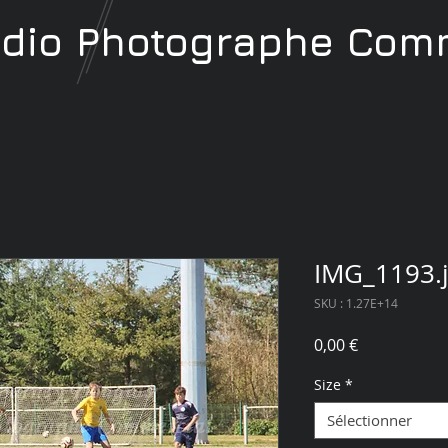
udio
Photographe
Comm
IMG_1193.
SKU : 1.27E+14
Prix
0,00 €
Size
*
Sélectionner