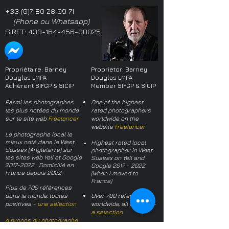
+33 (0)7 80 28 09 71
(Phone ou Whatsapp)
SIRET:
433-164-456-00025
Propriétaire: Barney
Proprietor: Barney
Douglas LMPA
Douglas LMPA
Adhérent SIFGP & SICIP
Member SIFGP & SICIP
Parmi les photographes
One of the highest
les plus notées du monde
rated photographers
sur le site web
Freelancer
worldwide on the
website
Freelancer
Le photographe local le
mieux noté dans le West
Highest rated local
Sussex (Angleterre) sur
photographer in West
les sites web Yell et Google
Sussex on Yell and
2017-2022
. Domicilié en
Google
2017 - 2022
France depuis 2022.
(when I moved to
France)
Plus de 700 références
dans le monde, toutes
Over 700 references
positives -
une sélection
worldwide, all positive -
a selection
À propos du photographe
About the