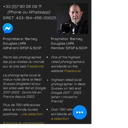
+33 (0)7 80 28 09 71
(Phone ou Whatsapp)
SIRET:
433-164-456-00025
Propriétaire: Barney
Proprietor: Barney
Douglas LMPA
Douglas LMPA
Adhérent SIFGP & SICIP
Member SIFGP & SICIP
Parmi les photographes
One of the highest
les plus notées du monde
rated photographers
sur le site web
Freelancer
worldwide on the
website
Freelancer
Le photographe local le
mieux noté dans le West
Highest rated local
Sussex (Angleterre) sur
photographer in West
les sites web Yell et Google
Sussex on Yell and
2017-2022
. Domicilié en
Google
2017 - 2022
France depuis 2022.
(when I moved to
France)
Plus de 700 références
dans le monde, toutes
Over 700 references
positives -
une sélection
worldwide, all positive -
a selection
À propos du photographe
About the