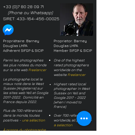
+33 (0)7 80 28 09 71
(Phone ou Whatsapp)
SIRET:
433-164-456-00025
Propriétaire: Barney
Proprietor: Barney
Douglas LMPA
Douglas LMPA
Adhérent SIFGP & SICIP
Member SIFGP & SICIP
Parmi les photographes
One of the highest
les plus notées du monde
rated photographers
sur le site web
Freelancer
worldwide on the
website
Freelancer
Le photographe local le
mieux noté dans le West
Highest rated local
Sussex (Angleterre) sur
photographer in West
les sites web Yell et Google
Sussex on Yell and
2017-2022
. Domicilié en
Google
2017 - 2022
France depuis 2022.
(when I moved to
France)
Plus de 700 références
dans le monde, toutes
Over 700 references
positives -
une sélection
worldwide, all positive -
a selection
À propos du photographe
About the