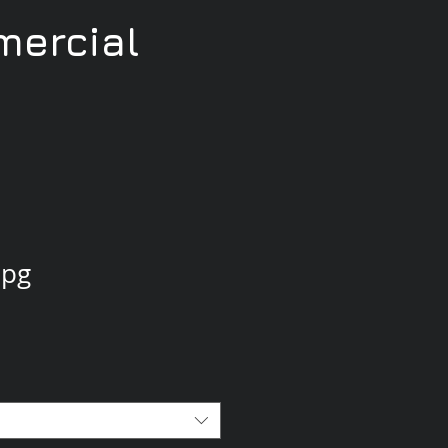
ercial
jpg