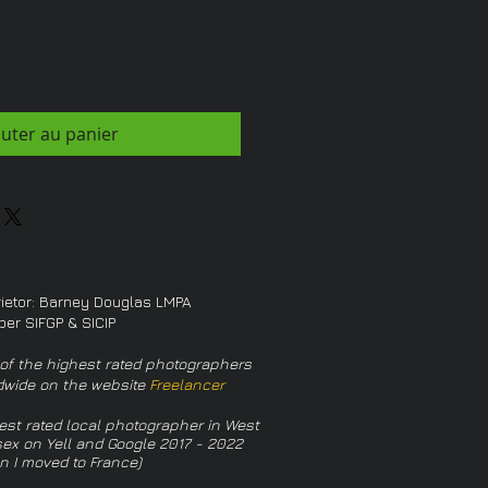
outer au panier
rietor: Barney Douglas LMPA
er SIFGP & SICIP
of the highest rated photographers
dwide on the website
Freelancer
est rated local photographer in West
ex on Yell and Google 2017 - 2022
n I moved to France)