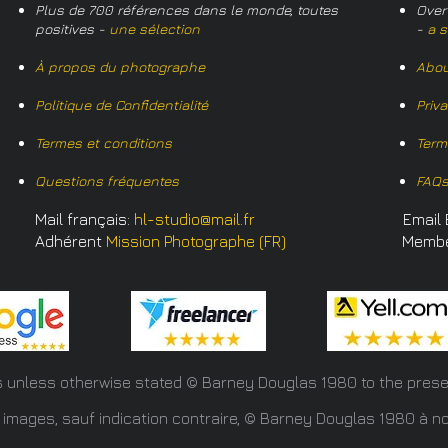
Plus de 700 références dans le monde, toutes
Over
positives -
une sélection
-
a s
À propos du photographe
Abou
Politique de Confidentialité
Priv
Termes et conditions
Term
Questions fréquentes
FAQ
Mail français:
hl-studio@mail.fr
Email 
Adhérent
Mission Photographe (FR)
Memb
s unless otherwise stated © Barney Douglas
1980 to the prese
 images, sauf indication contraire, © Barney Douglas 1980 à no