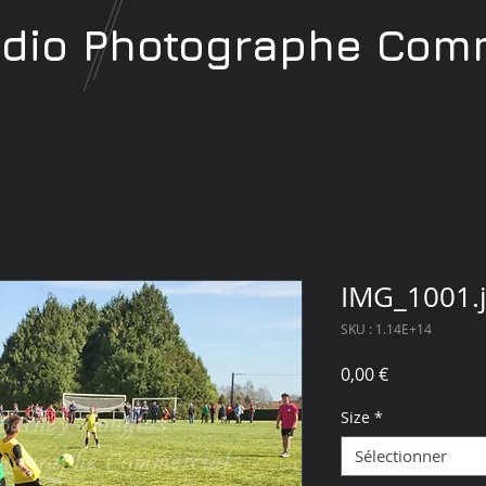
udio
Photographe
Comm
IMG_1001.
SKU : 1.14E+14
Prix
0,00 €
Size
*
Sélectionner