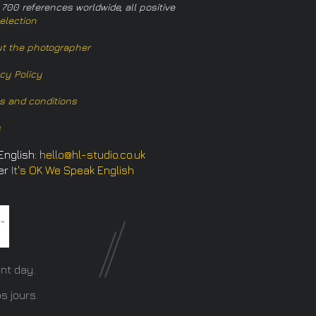
 700 references worldwide, all positive
election
t the photographer
acy Policy
s and conditions
s
English:
hello@hl-studio.co.uk
er
It's OK We Speak English
​
nt day.
s jours.