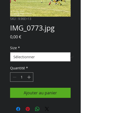
SKU : 9.96E+13
IMG_0773.jpg
Prix
0,00 €
Size
*
Quantité
*
Ajouter au panier