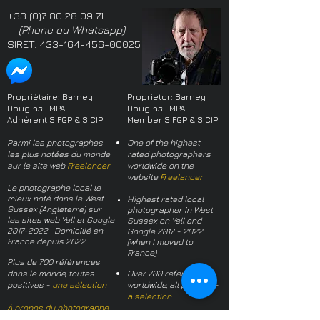
+33 (0)7 80 28 09 71
(Phone ou Whatsapp)
SIRET:
433-164-456-00025
Propriétaire: Barney
Proprietor: Barney
Douglas LMPA
Douglas LMPA
Adhérent SIFGP & SICIP
Member SIFGP & SICIP
Parmi les photographes
One of the highest
les plus notées du monde
rated photographers
sur le site web
Freelancer
worldwide on the
website
Freelancer
Le photographe local le
mieux noté dans le West
Highest rated local
Sussex (Angleterre) sur
photographer in West
les sites web Yell et Google
Sussex on Yell and
2017-2022
. Domicilié en
Google
2017 - 2022
France depuis 2022.
(when I moved to
France)
Plus de 700 références
dans le monde, toutes
Over 700 references
positives -
une sélection
worldwide, all positive -
a selection
À propos du photographe
About the